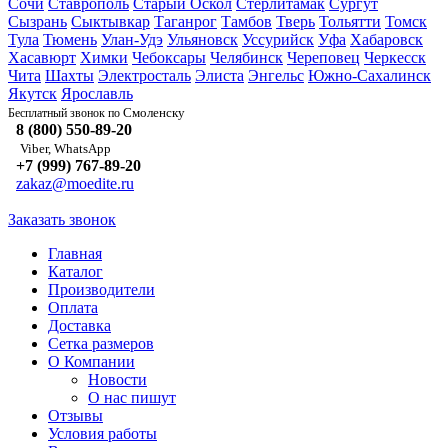
Сочи
Ставрополь
Старый Оскол
Стерлитамак
Сургут
Сызрань
Сыктывкар
Таганрог
Тамбов
Тверь
Тольятти
Томск
Тула
Тюмень
Улан-Удэ
Ульяновск
Уссурийск
Уфа
Хабаровск
Хасавюрт
Химки
Чебоксары
Челябинск
Череповец
Черкесск
Чита
Шахты
Электросталь
Элиста
Энгельс
Южно-Сахалинск
Якутск
Ярославль
Смоленску
Бесплатный звонок по
8 (800) 550-89-20
Viber, WhatsApp
+7 (999) 767-89-20
zakaz@moedite.ru
Заказать звонок
Главная
Каталог
Производители
Оплата
Доставка
Сетка размеров
О Компании
Новости
О нас пишут
Отзывы
Условия работы