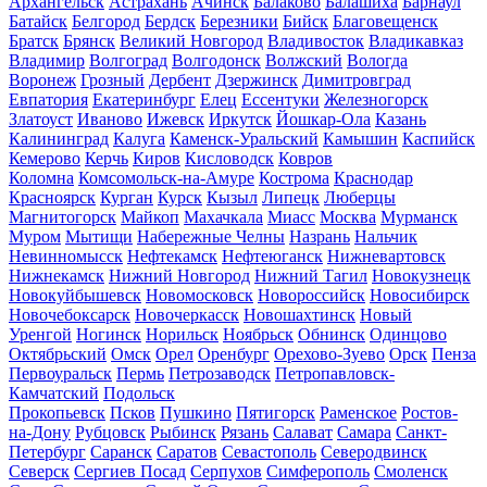
Архангельск
Астрахань
Ачинск
Балаково
Балашиха
Барнаул
Батайск
Белгород
Бердск
Березники
Бийск
Благовещенск
Братск
Брянск
Великий Новгород
Владивосток
Владикавказ
Владимир
Волгоград
Волгодонск
Волжский
Вологда
Воронеж
Грозный
Дербент
Дзержинск
Димитровград
Евпатория
Екатеринбург
Елец
Ессентуки
Железногорск
Златоуст
Иваново
Ижевск
Иркутск
Йошкар-Ола
Казань
Калининград
Калуга
Каменск-Уральский
Камышин
Каспийск
Кемерово
Керчь
Киров
Кисловодск
Ковров
Коломна
Комсомольск-на-Амуре
Кострома
Краснодар
Красноярск
Курган
Курск
Кызыл
Липецк
Люберцы
Магнитогорск
Майкоп
Махачкала
Миасс
Москва
Мурманск
Муром
Мытищи
Набережные Челны
Назрань
Нальчик
Невинномысск
Нефтекамск
Нефтеюганск
Нижневартовск
Нижнекамск
Нижний Новгород
Нижний Тагил
Новокузнецк
Новокуйбышевск
Новомосковск
Новороссийск
Новосибирск
Новочебоксарск
Новочеркасск
Новошахтинск
Новый
Уренгой
Ногинск
Норильск
Ноябрьск
Обнинск
Одинцово
Октябрьский
Омск
Орел
Оренбург
Орехово-Зуево
Орск
Пенза
Первоуральск
Пермь
Петрозаводск
Петропавловск-
Камчатский
Подольск
Прокопьевск
Псков
Пушкино
Пятигорск
Раменское
Ростов-
на-Дону
Рубцовск
Рыбинск
Рязань
Салават
Самара
Санкт-
Петербург
Саранск
Саратов
Севастополь
Северодвинск
Северск
Сергиев Посад
Серпухов
Симферополь
Смоленск