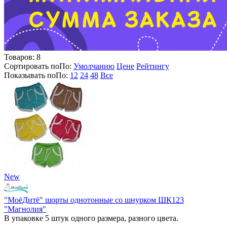
Товаров:
8
Сортировать по
По
:
Умолчанию
Цене
Рейтингу
Показывать по
По
:
12
24
48
Все
New
"МоёДитё" шорты однотонные со шнурком ШК123
"Магнолия"
В упаковке 5 штук одного размера, разного цвета.