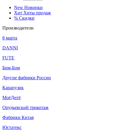
New
Новинки
Хит
Хиты продаж
%
Скидки
Производители
8 марта
DANNI
FUTE
Бим-Бом
Другие фабрики России
Карапузик
МоёДитё
Орудьевский трикотаж
Фабрики Китая
Юстатекс