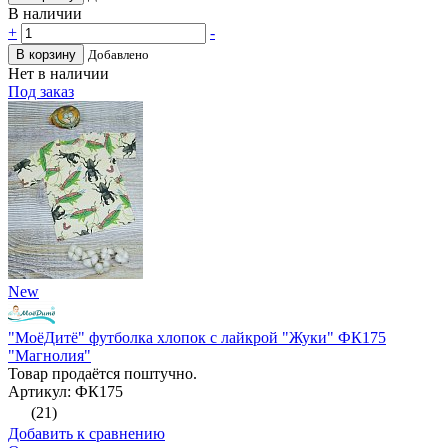
В наличии
+
-
В корзину
Добавлено
Нет в наличии
Под заказ
New
"МоёДитё" футболка хлопок с лайкрой "Жуки" ФК175
"Магнолия"
Товар продаётся поштучно.
Артикул: ФК175
(21)
Добавить к сравнению