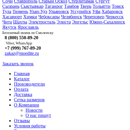
Сочи
Ставрополь
Старый Оскол
Стерлитамак
Сургут
Сызрань
Сыктывкар
Таганрог
Тамбов
Тверь
Тольятти
Томск
Тула
Тюмень
Улан-Удэ
Ульяновск
Уссурийск
Уфа
Хабаровск
Хасавюрт
Химки
Чебоксары
Челябинск
Череповец
Черкесск
Чита
Шахты
Электросталь
Элиста
Энгельс
Южно-Сахалинск
Якутск
Ярославль
Смоленску
Бесплатный звонок по
8 (800) 550-89-20
Viber, WhatsApp
+7 (999) 767-89-20
zakaz@moedite.ru
Заказать звонок
Главная
Каталог
Производители
Оплата
Доставка
Сетка размеров
О Компании
Новости
О нас пишут
Отзывы
Условия работы