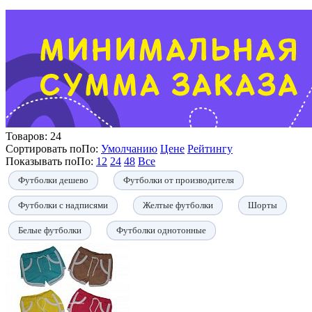
Товаров:
24
Сортировать по
По
:
Умолчанию
Цене
Рейтингу
Показывать по
По
:
12
24
48
Все
Футболки дешево
Футболки от производителя
Футболки с надписями
Желтые футболки
Шорты
Белые футболки
Футболки однотонные