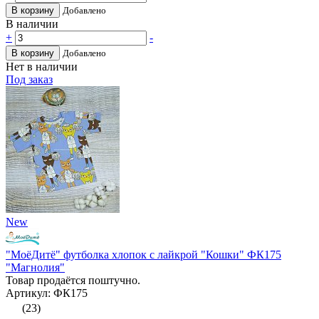
В корзину
Добавлено
В наличии
+
-
В корзину
Добавлено
Нет в наличии
Под заказ
New
"МоёДитё" футболка хлопок с лайкрой "Кошки" ФК175
"Магнолия"
Товар продаётся поштучно.
Артикул: ФК175
(23)