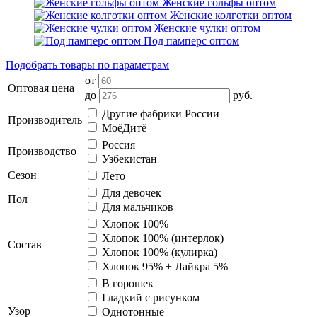
Женские гольфы оптом
Женские колготки оптом
Женские чулки оптом
Под памперс оптом
Подобрать товары по параметрам
от
Оптовая цена
до
руб.
Другие фабрики России
Производитель
МоёДитё
Россия
Производство
Узбекистан
Сезон
Лето
Для девочек
Пол
Для мальчиков
Хлопок 100%
Хлопок 100% (интерлок)
Состав
Хлопок 100% (кулирка)
Хлопок 95% + Лайкра 5%
В горошек
Гладкий с рисунком
Узор
Однотонные