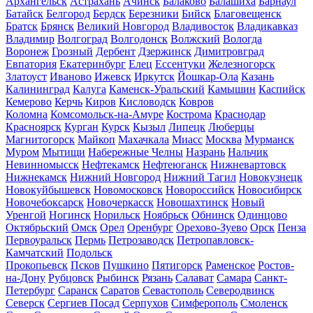
Архангельск
Астрахань
Ачинск
Балаково
Балашиха
Барнаул
Батайск
Белгород
Бердск
Березники
Бийск
Благовещенск
Братск
Брянск
Великий Новгород
Владивосток
Владикавказ
Владимир
Волгоград
Волгодонск
Волжский
Вологда
Воронеж
Грозный
Дербент
Дзержинск
Димитровград
Евпатория
Екатеринбург
Елец
Ессентуки
Железногорск
Златоуст
Иваново
Ижевск
Иркутск
Йошкар-Ола
Казань
Калининград
Калуга
Каменск-Уральский
Камышин
Каспийск
Кемерово
Керчь
Киров
Кисловодск
Ковров
Коломна
Комсомольск-на-Амуре
Кострома
Краснодар
Красноярск
Курган
Курск
Кызыл
Липецк
Люберцы
Магнитогорск
Майкоп
Махачкала
Миасс
Москва
Мурманск
Муром
Мытищи
Набережные Челны
Назрань
Нальчик
Невинномысск
Нефтекамск
Нефтеюганск
Нижневартовск
Нижнекамск
Нижний Новгород
Нижний Тагил
Новокузнецк
Новокуйбышевск
Новомосковск
Новороссийск
Новосибирск
Новочебоксарск
Новочеркасск
Новошахтинск
Новый
Уренгой
Ногинск
Норильск
Ноябрьск
Обнинск
Одинцово
Октябрьский
Омск
Орел
Оренбург
Орехово-Зуево
Орск
Пенза
Первоуральск
Пермь
Петрозаводск
Петропавловск-
Камчатский
Подольск
Прокопьевск
Псков
Пушкино
Пятигорск
Раменское
Ростов-
на-Дону
Рубцовск
Рыбинск
Рязань
Салават
Самара
Санкт-
Петербург
Саранск
Саратов
Севастополь
Северодвинск
Северск
Сергиев Посад
Серпухов
Симферополь
Смоленск