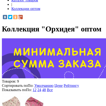
Каталог товаров
|
Коллекции оптом
Коллекция "Орхидея" оптом
Товаров:
9
Сортировать по
По
:
Умолчанию
Цене
Рейтингу
Показывать по
По
:
12
24
48
Все