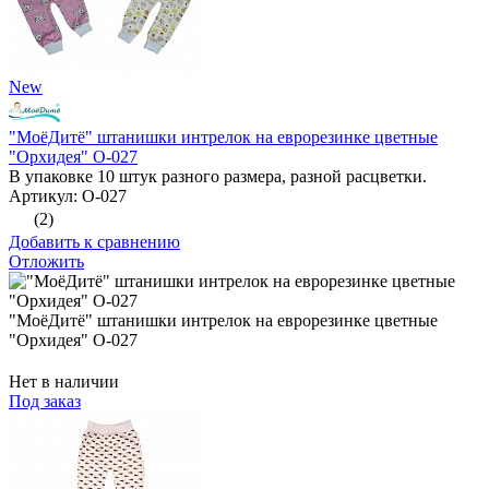
New
"МоёДитё" штанишки интрелок на еврорезинке цветные
"Орхидея" О-027
В упаковке 10 штук разного размера, разной расцветки.
Артикул: О-027
(2)
Добавить к сравнению
Отложить
"МоёДитё" штанишки интрелок на еврорезинке цветные
"Орхидея" О-027
Нет в наличии
Под заказ