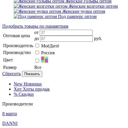
Женские гольфы оптом
Женские колготки оптом
Женские чулки оптом
Под памперс оптом
Подобрать товары по параметрам
от
Оптовая цена
до
руб.
Производитель
МоёДитё
Производство
Россия
Цвет
Размер
Все
Сбросить
Показать
New
Новинки
Хит
Хиты продаж
%
Скидки
Производители
8 марта
DANNI