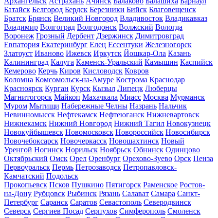
Архангельск
Астрахань
Ачинск
Балаково
Балашиха
Барнаул
Батайск
Белгород
Бердск
Березники
Бийск
Благовещенск
Братск
Брянск
Великий Новгород
Владивосток
Владикавказ
Владимир
Волгоград
Волгодонск
Волжский
Вологда
Воронеж
Грозный
Дербент
Дзержинск
Димитровград
Евпатория
Екатеринбург
Елец
Ессентуки
Железногорск
Златоуст
Иваново
Ижевск
Иркутск
Йошкар-Ола
Казань
Калининград
Калуга
Каменск-Уральский
Камышин
Каспийск
Кемерово
Керчь
Киров
Кисловодск
Ковров
Коломна
Комсомольск-на-Амуре
Кострома
Краснодар
Красноярск
Курган
Курск
Кызыл
Липецк
Люберцы
Магнитогорск
Майкоп
Махачкала
Миасс
Москва
Мурманск
Муром
Мытищи
Набережные Челны
Назрань
Нальчик
Невинномысск
Нефтекамск
Нефтеюганск
Нижневартовск
Нижнекамск
Нижний Новгород
Нижний Тагил
Новокузнецк
Новокуйбышевск
Новомосковск
Новороссийск
Новосибирск
Новочебоксарск
Новочеркасск
Новошахтинск
Новый
Уренгой
Ногинск
Норильск
Ноябрьск
Обнинск
Одинцово
Октябрьский
Омск
Орел
Оренбург
Орехово-Зуево
Орск
Пенза
Первоуральск
Пермь
Петрозаводск
Петропавловск-
Камчатский
Подольск
Прокопьевск
Псков
Пушкино
Пятигорск
Раменское
Ростов-
на-Дону
Рубцовск
Рыбинск
Рязань
Салават
Самара
Санкт-
Петербург
Саранск
Саратов
Севастополь
Северодвинск
Северск
Сергиев Посад
Серпухов
Симферополь
Смоленск