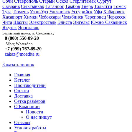
Сочи
Ставрополь
Старый Оскол
Стерлитамак
Сургут
Сызрань
Сыктывкар
Таганрог
Тамбов
Тверь
Тольятти
Томск
Тула
Тюмень
Улан-Удэ
Ульяновск
Уссурийск
Уфа
Хабаровск
Хасавюрт
Химки
Чебоксары
Челябинск
Череповец
Черкесск
Чита
Шахты
Электросталь
Элиста
Энгельс
Южно-Сахалинск
Якутск
Ярославль
Смоленску
Бесплатный звонок по
8 (800) 550-89-20
Viber, WhatsApp
+7 (999) 767-89-20
zakaz@moedite.ru
Заказать звонок
Главная
Каталог
Производители
Оплата
Доставка
Сетка размеров
О Компании
Новости
О нас пишут
Отзывы
Условия работы