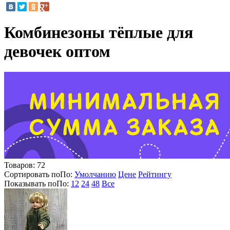
Комбинезоны тёплые для
девочек оптом
Товаров:
72
Сортировать по
По
:
Умолчанию
Цене
Рейтингу
Показывать по
По
:
12
24
48
Все