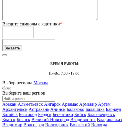
Введите символы с картинки
*
ВРЕМЯ РАБОТЫ:
Пн-Вс: 7.00 - 19.00
Выбор региона
Москва
close
Выберите ваш регион
Абакан
Альметьевск
Ангарск
Арзамас
Армавир
Артём
Архангельск
Астрахань
Ачинск
Балаково
Балашиха
Барнаул
Батайск
Белгород
Бердск
Березники
Бийск
Благовещенск
Братск
Брянск
Великий Новгород
Владивосток
Владикавказ
Владимир
Волгоград
Волгодонск
Волжский
Вологда