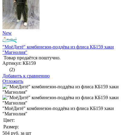
New
"МоёДитё" комбинезон-поддёва из флиса КБ159 хаки
"Магнолия"
Товар продаётся поштучно.
Артикул: КБ159
(2)
Добавить к сравнению
Отложить
"МоёДитё" комбинезон-поддёва из флиса КБ159 хаки
"Магнолия"
Цвет:
Размер:
504
руб. за шт