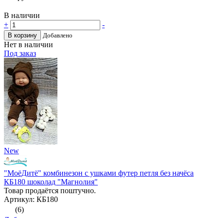
В наличии
+
-
В корзину
Добавлено
Нет в наличии
Под заказ
New
"МоёДитё" комбинезон с ушками футер петля без начёса
КБ180 шоколад "Магнолия"
Товар продаётся поштучно.
Артикул: КБ180
(6)