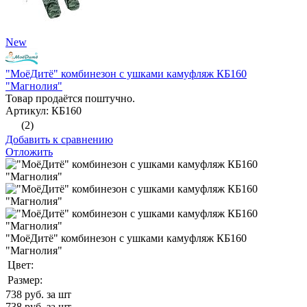
New
"МоёДитё" комбинезон с ушками камуфляж КБ160
"Магнолия"
Товар продаётся поштучно.
Артикул: КБ160
(2)
Добавить к сравнению
Отложить
"МоёДитё" комбинезон с ушками камуфляж КБ160
"Магнолия"
Цвет:
Размер:
738
руб. за шт
738
руб. за шт