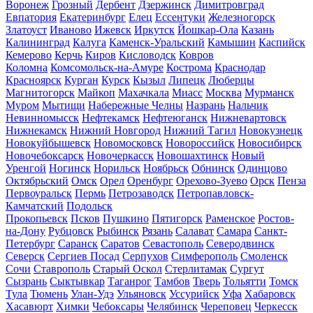
Воронеж
Грозный
Дербент
Дзержинск
Димитровград
Евпатория
Екатеринбург
Елец
Ессентуки
Железногорск
Златоуст
Иваново
Ижевск
Иркутск
Йошкар-Ола
Казань
Калининград
Калуга
Каменск-Уральский
Камышин
Каспийск
Кемерово
Керчь
Киров
Кисловодск
Ковров
Коломна
Комсомольск-на-Амуре
Кострома
Краснодар
Красноярск
Курган
Курск
Кызыл
Липецк
Люберцы
Магнитогорск
Майкоп
Махачкала
Миасс
Москва
Мурманск
Муром
Мытищи
Набережные Челны
Назрань
Нальчик
Невинномысск
Нефтекамск
Нефтеюганск
Нижневартовск
Нижнекамск
Нижний Новгород
Нижний Тагил
Новокузнецк
Новокуйбышевск
Новомосковск
Новороссийск
Новосибирск
Новочебоксарск
Новочеркасск
Новошахтинск
Новый
Уренгой
Ногинск
Норильск
Ноябрьск
Обнинск
Одинцово
Октябрьский
Омск
Орел
Оренбург
Орехово-Зуево
Орск
Пенза
Первоуральск
Пермь
Петрозаводск
Петропавловск-
Камчатский
Подольск
Прокопьевск
Псков
Пушкино
Пятигорск
Раменское
Ростов-
на-Дону
Рубцовск
Рыбинск
Рязань
Салават
Самара
Санкт-
Петербург
Саранск
Саратов
Севастополь
Северодвинск
Северск
Сергиев Посад
Серпухов
Симферополь
Смоленск
Сочи
Ставрополь
Старый Оскол
Стерлитамак
Сургут
Сызрань
Сыктывкар
Таганрог
Тамбов
Тверь
Тольятти
Томск
Тула
Тюмень
Улан-Удэ
Ульяновск
Уссурийск
Уфа
Хабаровск
Хасавюрт
Химки
Чебоксары
Челябинск
Череповец
Черкесск