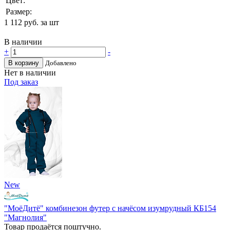
Цвет:
Размер:
1 112
руб. за шт
В наличии
+
-
В корзину
Добавлено
Нет в наличии
Под заказ
New
"МоёДитё" комбинезон футер с начёсом изумрудный КБ154
"Магнолия"
Товар продаётся поштучно.