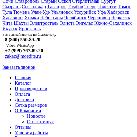
Сочи
Ставрополь
Старый Оскол
Стерлитамак
Сургут
Сызрань
Сыктывкар
Таганрог
Тамбов
Тверь
Тольятти
Томск
Тула
Тюмень
Улан-Удэ
Ульяновск
Уссурийск
Уфа
Хабаровск
Хасавюрт
Химки
Чебоксары
Челябинск
Череповец
Черкесск
Чита
Шахты
Электросталь
Элиста
Энгельс
Южно-Сахалинск
Якутск
Ярославль
Смоленску
Бесплатный звонок по
8 (800) 550-89-20
Viber, WhatsApp
+7 (999) 767-89-20
zakaz@moedite.ru
Заказать звонок
Главная
Каталог
Производители
Оплата
Доставка
Сетка размеров
О Компании
Новости
О нас пишут
Отзывы
Условия работы