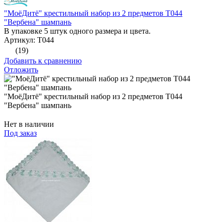
"МоёДитё" крестильный набор из 2 предметов Т044
"Вербена" шампань
В упаковке 5 штук одного размера и цвета.
Артикул: Т044
(19)
Добавить к сравнению
Отложить
"МоёДитё" крестильный набор из 2 предметов Т044
"Вербена" шампань
Нет в наличии
Под заказ