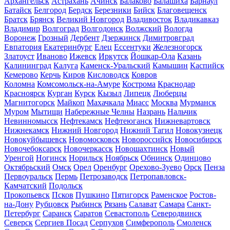
Архангельск
Астрахань
Ачинск
Балаково
Балашиха
Барнаул
Батайск
Белгород
Бердск
Березники
Бийск
Благовещенск
Братск
Брянск
Великий Новгород
Владивосток
Владикавказ
Владимир
Волгоград
Волгодонск
Волжский
Вологда
Воронеж
Грозный
Дербент
Дзержинск
Димитровград
Евпатория
Екатеринбург
Елец
Ессентуки
Железногорск
Златоуст
Иваново
Ижевск
Иркутск
Йошкар-Ола
Казань
Калининград
Калуга
Каменск-Уральский
Камышин
Каспийск
Кемерово
Керчь
Киров
Кисловодск
Ковров
Коломна
Комсомольск-на-Амуре
Кострома
Краснодар
Красноярск
Курган
Курск
Кызыл
Липецк
Люберцы
Магнитогорск
Майкоп
Махачкала
Миасс
Москва
Мурманск
Муром
Мытищи
Набережные Челны
Назрань
Нальчик
Невинномысск
Нефтекамск
Нефтеюганск
Нижневартовск
Нижнекамск
Нижний Новгород
Нижний Тагил
Новокузнецк
Новокуйбышевск
Новомосковск
Новороссийск
Новосибирск
Новочебоксарск
Новочеркасск
Новошахтинск
Новый
Уренгой
Ногинск
Норильск
Ноябрьск
Обнинск
Одинцово
Октябрьский
Омск
Орел
Оренбург
Орехово-Зуево
Орск
Пенза
Первоуральск
Пермь
Петрозаводск
Петропавловск-
Камчатский
Подольск
Прокопьевск
Псков
Пушкино
Пятигорск
Раменское
Ростов-
на-Дону
Рубцовск
Рыбинск
Рязань
Салават
Самара
Санкт-
Петербург
Саранск
Саратов
Севастополь
Северодвинск
Северск
Сергиев Посад
Серпухов
Симферополь
Смоленск