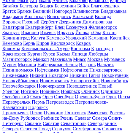
Архангельск
Астрахань
Ачинск
Балаково
Балашиха
Барнаул
Батайск
Белгород
Бердск
Березники
Бийск
Благовещенск
Братск
Брянск
Великий Новгород
Владивосток
Владикавказ
Владимир
Волгоград
Волгодонск
Волжский
Вологда
Воронеж
Грозный
Дербент
Дзержинск
Димитровград
Евпатория
Екатеринбург
Елец
Ессентуки
Железногорск
Златоуст
Иваново
Ижевск
Иркутск
Йошкар-Ола
Казань
Калининград
Калуга
Каменск-Уральский
Камышин
Каспийск
Кемерово
Керчь
Киров
Кисловодск
Ковров
Коломна
Комсомольск-на-Амуре
Кострома
Краснодар
Красноярск
Курган
Курск
Кызыл
Липецк
Люберцы
Магнитогорск
Майкоп
Махачкала
Миасс
Москва
Мурманск
Муром
Мытищи
Набережные Челны
Назрань
Нальчик
Невинномысск
Нефтекамск
Нефтеюганск
Нижневартовск
Нижнекамск
Нижний Новгород
Нижний Тагил
Новокузнецк
Новокуйбышевск
Новомосковск
Новороссийск
Новосибирск
Новочебоксарск
Новочеркасск
Новошахтинск
Новый
Уренгой
Ногинск
Норильск
Ноябрьск
Обнинск
Одинцово
Октябрьский
Омск
Орел
Оренбург
Орехово-Зуево
Орск
Пенза
Первоуральск
Пермь
Петрозаводск
Петропавловск-
Камчатский
Подольск
Прокопьевск
Псков
Пушкино
Пятигорск
Раменское
Ростов-
на-Дону
Рубцовск
Рыбинск
Рязань
Салават
Самара
Санкт-
Петербург
Саранск
Саратов
Севастополь
Северодвинск
Северск
Сергиев Посад
Серпухов
Симферополь
Смоленск