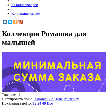
|
Каталог товаров
|
Коллекции оптом
Коллекция Ромашка для
малышей
Товаров:
11
Сортировать по
По
:
Умолчанию
Цене
Рейтингу
Показывать по
По
:
12
24
48
Все