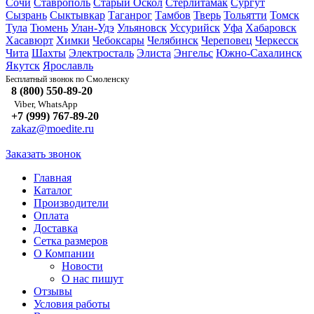
Сочи
Ставрополь
Старый Оскол
Стерлитамак
Сургут
Сызрань
Сыктывкар
Таганрог
Тамбов
Тверь
Тольятти
Томск
Тула
Тюмень
Улан-Удэ
Ульяновск
Уссурийск
Уфа
Хабаровск
Хасавюрт
Химки
Чебоксары
Челябинск
Череповец
Черкесск
Чита
Шахты
Электросталь
Элиста
Энгельс
Южно-Сахалинск
Якутск
Ярославль
Смоленску
Бесплатный звонок по
8 (800) 550-89-20
Viber, WhatsApp
+7 (999) 767-89-20
zakaz@moedite.ru
Заказать звонок
Главная
Каталог
Производители
Оплата
Доставка
Сетка размеров
О Компании
Новости
О нас пишут
Отзывы
Условия работы