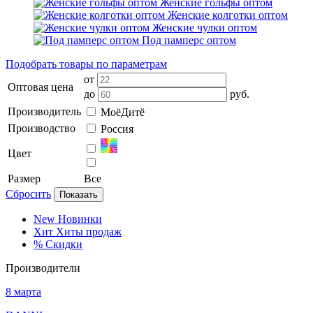
Женские гольфы оптом
Женские колготки оптом
Женские чулки оптом
Под памперс оптом
Подобрать товары по параметрам
от
Оптовая цена
до
руб.
Производитель
МоёДитё
Производство
Россия
Цвет
Размер
Все
Сбросить
Показать
New
Новинки
Хит
Хиты продаж
%
Скидки
Производители
8 марта